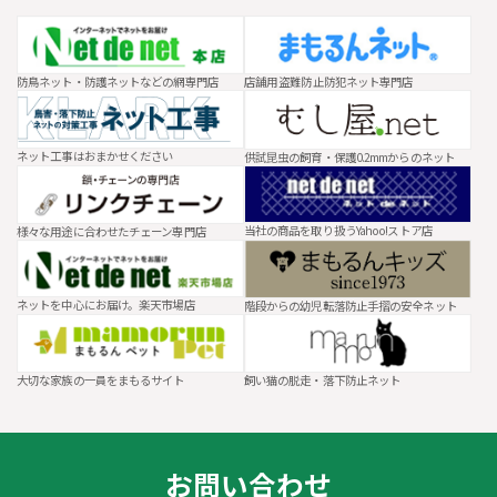
防鳥ネット・防護ネットなどの網専門店
店舗用 盗難防止防犯ネット専門店
ネット工事はおまかせください
供試昆虫の飼育・保護0.2mmからのネット
当社の商品を取り扱うYahoo!ストア店
様々な用途に合わせたチェーン専門店
ネットを中心にお届け。楽天市場店
階段からの幼児転落防止手摺の安全ネット
大切な家族の一員をまもるサイト
飼い猫の脱走・落下防止ネット
お問い合わせ