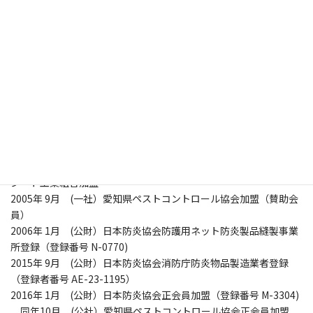
1973年 1月 坂倉芳三が名古屋市中村区森末町にて創業
同年 3月 資本金 100万円にて設立
1985年 9月 現住所に本社を移転
1987年 1月 建設業（とび・土工工事業）愛知県知事許可取得
1993年10月 坂倉弘康 代表取締役社長就任
坂倉芳三 代表取締役会長就任
1997年 9月 資本金 2,000万円に増資
2001月 1月 本社新社屋竣工
同年 4月 日本テントシート工業組合連合会加盟､愛知県テント
シート工業組合加盟
2005年 9月 (一社）愛知県ペストコントロール協会加盟（賛助会
員）
2006年 1月 (公財）日本防炎協会防護用ネット防炎製品縫製事業
所登録（登録番号 N-0770)
2015年 9月 (公財）日本防炎協会消防庁防炎物品製造業者登録
（登録者番号 AE-23-1195）
2016年 1月 (公財）日本防炎協会正会員加盟（登録番号 M-3304)
同年10月 (公社）愛知県ペストコントロール協会正会員加盟