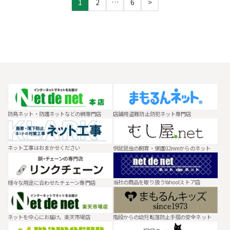
1
2
…
6
>
固
固
固
稿
定
定
定
の
ペ
ペ
ペ
ペ
ー
ー
ー
ー
ジ
ジ
ジ
ジ
送
り
防鳥ネット・防護ネットなどの網専門店
店舗用 盗難防止防犯ネット専門店
ネット工事はおまかせください
供試昆虫の飼育・保護0.2mmからのネット
当社の商品を取り扱うYahoo!ストア店
様々な用途に合わせたチェーン専門店
ネットを中心にお届け。楽天市場店
階段からの幼児転落防止手摺の安全ネット