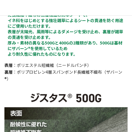
ジスタス®は耐候性に優れた短繊維不織布と貫通抵抗力に優れ
た長繊維不織布の二層構造の防草シートで、
イネ科をはじめとする強壮雑草によるシートの貫通を防ぐ用途
にご使用いただけます。
表層が太陽光、風雨等によるダメージを受け止め、裏層が雑草
の貫通を受け止めます。
厚み・素材の異なる500Gと400Gの2種類があり、500Gは基材
にザバーン®を使用しているため
より耐久性に優れたものになります。
表層
：ポリエステル短繊維（ニードルパンチ）
裏層
：ポリプロピレン4層スパンボンド長繊維不織布（ザバーン
®）