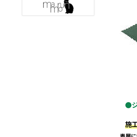
●
施
表層に