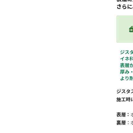
さらに
ジス
イネ
表層
厚み・
より
ジスタ
施工時
表層：
裏層
：