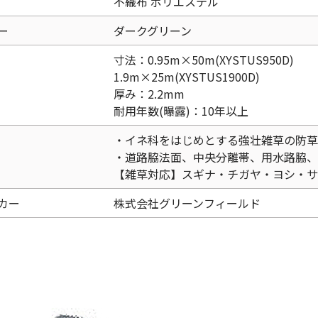
不織布 ポリエステル
ー
ダークグリーン
寸法：0.95m×50m(XYSTUS950D)
1.9m×25m(XYSTUS1900D)
厚み：2.2mm
耐用年数(曝露)：10年以上
・イネ科をはじめとする強壮雑草の防草
・道路脇法面、中央分離帯、用水路脇、
【雑草対応】スギナ・チガヤ・ヨシ・サ
カー
株式会社グリーンフィールド