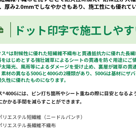
、厚み2.0mmでしなやかさもあり、施工性にも優れて
ドット印字で施工しやす
タス®は耐候性に優れた短繊維不織布と貫通抵抗力に優れた長繊
科をはじめとする強壮雑草によるシートの貫通を防ぐ用途にご
が太陽光、風雨等によるダメージを受け止め、裏層が雑草の貫
素材の異なる500Gと400Gの2種類があり、500Gは基材にザ
耐久性に優れたものになります。
ス®400Gには、ピン打ち箇所やシート重ねの際に目安となる
にかかる手間を減らすことができます。
ポリエステル短繊維（ニードルパンチ）
ポリエステル長繊維不織布