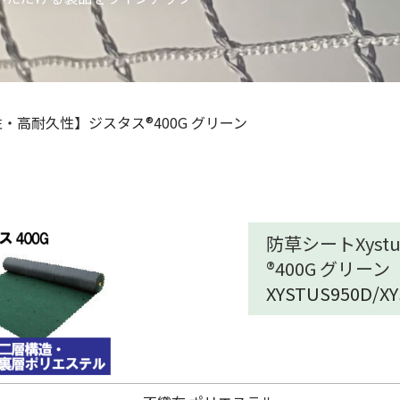
性・高耐久性】ジスタス®400G グリーン
防草シートXys
®400G グリーン
XYSTUS950D/X