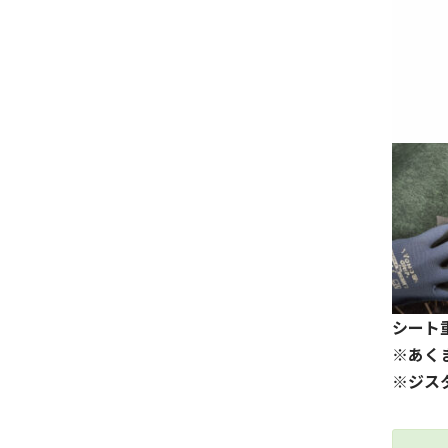
シート
※あく
※ジス