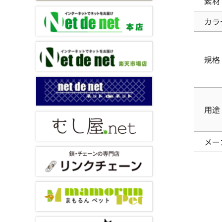
素材
カラ
規格
用途
メー