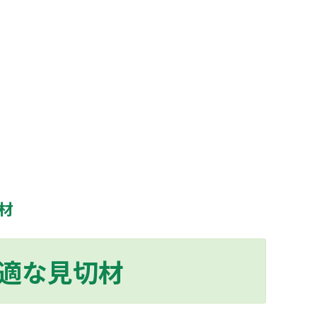
材
適な見切材