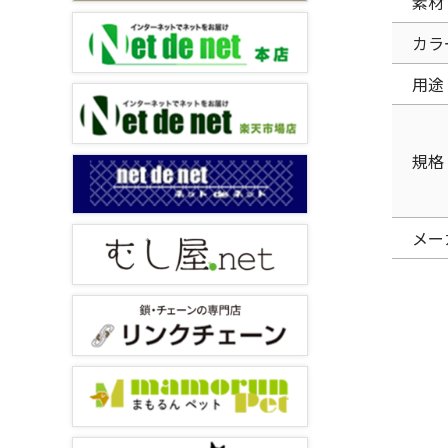
素材
カラ
用途
規格
メー