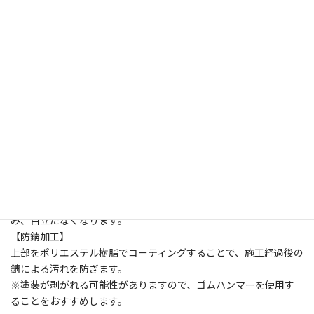
●
人工芝を固定する際に使用する特殊釘
人工芝固定用資材
人工芝や防草シートを路盤と固定する際に使用する特殊釘で
す。
路盤が硬く土中に石が多い場所に最適です。
線径がΦ5.5mmのため、通常より高強度になります。
【目立ちにくい緑色塗装】
緑色に塗装することで、ピンを打ち込んだ時に、人工芝に馴染
み、目立たなくなります。
【防錆加工】
上部をポリエステル樹脂でコーティングすることで、施工経過後の
錆による汚れを防ぎます。
※塗装が剥がれる可能性がありますので、ゴムハンマーを使用す
ることをおすすめします。