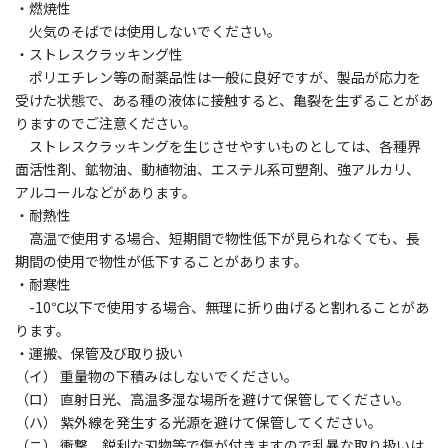
・燃焼性
火気のそばでは使用しないでください。
・ストレスクラッキング性
ポリエチレン等の耐薬品性は一般に良好ですが、製品が応力を
受けた状態で、ある種の液体に接触すると、亀裂を生ずることがあ
りますのでご注意ください。
ストレスクラッキングを生じさせやすいものとしては、各種界
面活性剤、鉱物油、動植物油、エステル系可塑剤、強アルカリ、
アルコールなどがあります。
・耐熱性
高温で使用する場合、短期間で物性低下が見られなくても、長
期間の使用で物性が低下することがあります。
・耐寒性
-10℃以下で使用する場合、無理に折り曲げると割れることがあ
ります。
・運搬、保管及び取り扱い
（イ） 重量物の下積みはしないでください。
（ロ） 直射日光、高温多湿な場所を避けて保管してください。
（ハ） 紫外線を発生する光源を避けて保管してください。
（ニ） 衝撃、鋭利な刃物等で傷が付きますので乱暴な取り扱いは