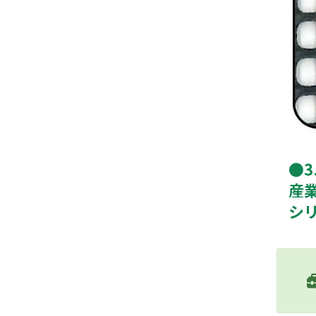
●3
産
シ