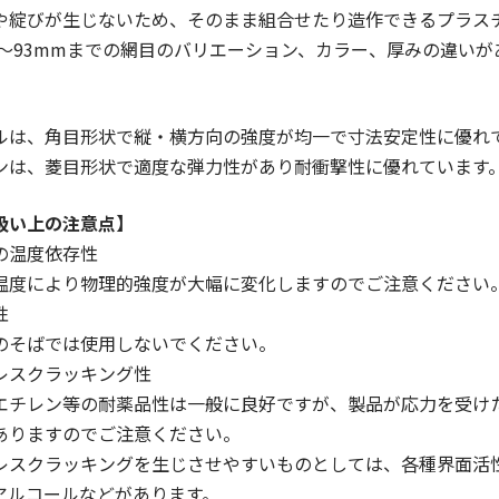
や綻びが生じないため、そのまま組合せたり造作できるプラス
mm～93mmまでの網目のバリエーション、カラー、厚みの違い
ルは、角目形状で縦・横方向の強度が均一で寸法安定性に優れ
ンは、菱目形状で適度な弾力性があり耐衝撃性に優れています
扱い上の注意点】
の温度依存性
度により物理的強度が大幅に変化しますのでご注意ください
性
そばでは使用しないでください。
レスクラッキング性
チレン等の耐薬品性は一般に良好ですが、製品が応力を受け
ありますのでご注意ください。
スクラッキングを生じさせやすいものとしては、各種界面活
アルコールなどがあります。