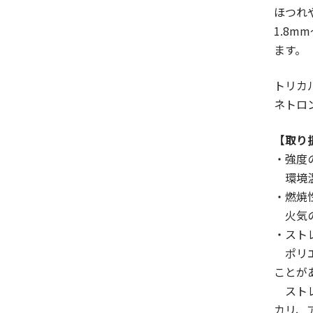
ほつれ
1.8
ます。
トリカ
ネトロ
【取り
・強度
環境温
・燃焼
火気の
・スト
ポリエ
ことが
ストレ
カリ、