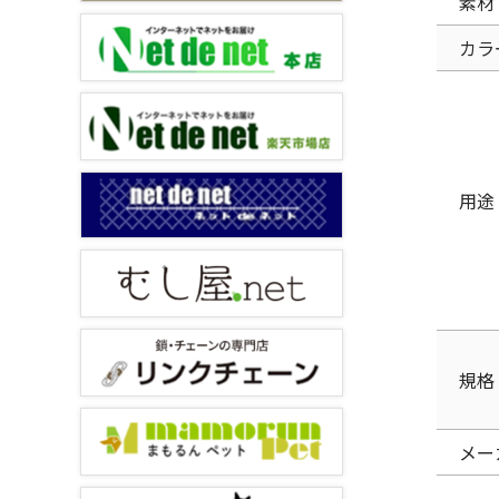
素材
カラ
用途
規格
メー