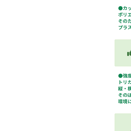
●カ
ポリ
その
プラ
●強
トリ
縦・
その
環境