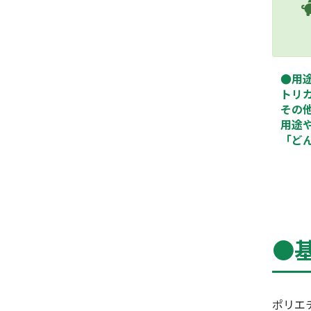
●用
トリ
その
用途
「ど
●
ポリエ