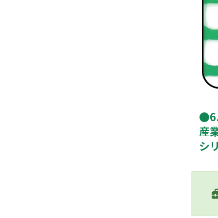
●
産
シ