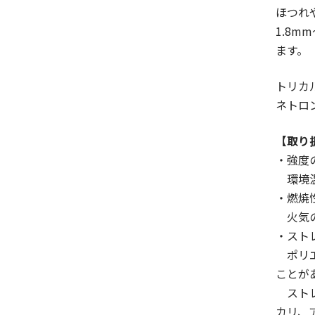
ほつれ
1.8
ます。
トリカ
ネトロ
【取り
・強度
環境温
・燃焼
火気の
・スト
ポリエ
ことが
ストレ
カリ、