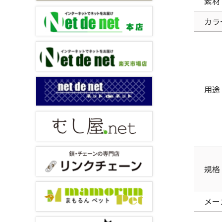
素材
カラ
用途
規格
メー