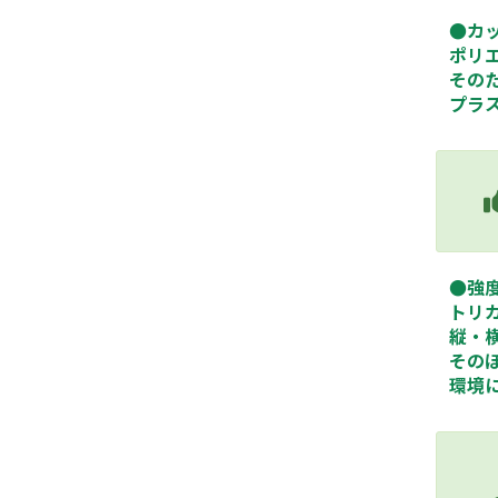
●カ
ポリ
その
プラ
●強
トリ
縦・
その
環境