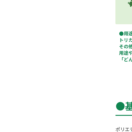
●用
トリ
その
用途
「ど
●
ポリエ