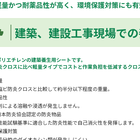
軽量かつ耐薬品性が高く、環境保護対策にも有
建築、建設工事現場での
ポリエチレンの建築養生用シートです。
防炎クロスに比べ軽量タイプでコストと作業負担を低減するクロ
量
ビ防炎クロスと比較して約半分以下程度の重量。
品性
による溶融や浸透が発生しません。
)日本防炎協会認定の防炎物品
能試験基準に適合した防炎性能で自己消火性を発揮します。
保護対策
分時のダイオキシン類が発生しにくい。