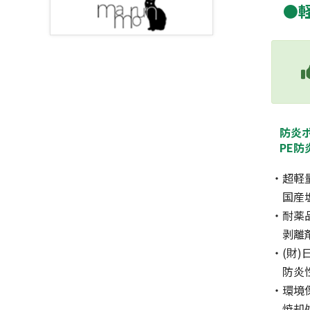
●
防炎
PE
・超軽
国産塩
・耐薬
剥離剤
・(財
防炎性
・環境
焼却処