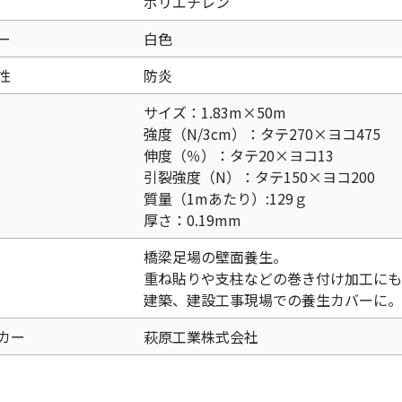
ポリエチレン
ー
白色
性
防炎
サイズ：1.83m×50m
強度（N/3cm）：タテ270×ヨコ475
伸度（％）：タテ20×ヨコ13
引裂強度（N）：タテ150×ヨコ200
質量（1mあたり）:129ｇ
厚さ：0.19mm
橋梁足場の壁面養生。
重ね貼りや支柱などの巻き付け加工にも
建築、建設工事現場での養生カバーに。
カー
萩原工業株式会社