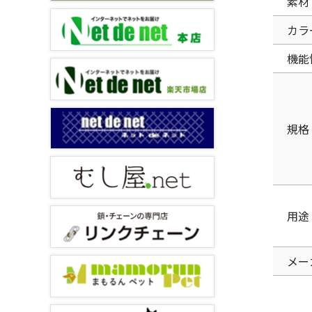
素材
カラ
機能
規格
用途
メー