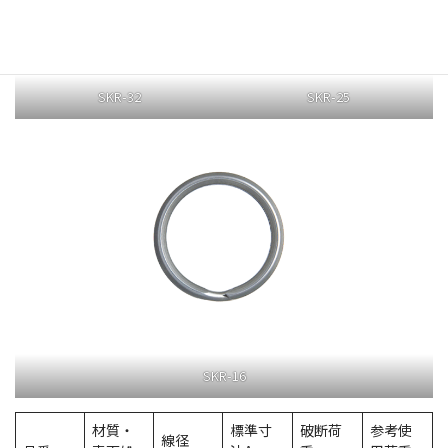
SKR-32
SKR-25
SKR-16
材質・
標準寸
破断荷
参考使
線径