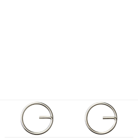
■クラフトやキーホルダーなど様々な用途にご使用いただけるパ
ーツシリーズ
丹念な表面処理を加えた鉄パーツです。
表面処理はニッケルになります。
鉄がリング状に巻かれた形のパーツです。
内側に入った端部の切れ目から他パーツを挟み込みやすく、
手軽に連結でき、かつはずれにくいものになります。
用途に合わせてえらべるサイズ展開、直径最大20.0mm～最小
8.0mmまで。