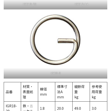
IGR18-20
IGR12-14
IGR8-8
材質・
標準寸
破断荷
参考使
線径
品番
表面処
法A
重
用荷重
mm
理
mm
kg
kg
IGR18-
鉄・ニ
1.8
20.0
49.0
3.0
20
ッケル