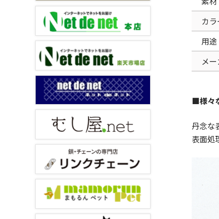
素材
カラ
用途
メー
■様々
丹念な
表面処