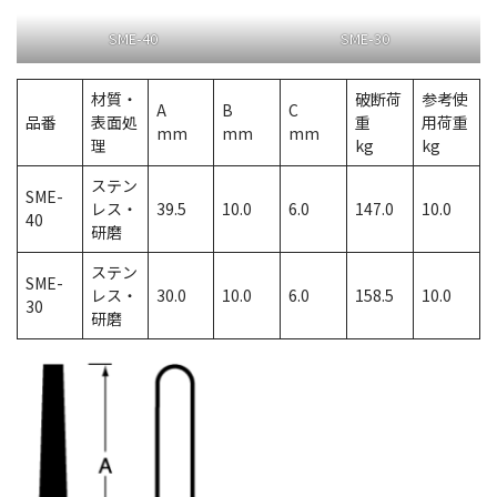
SME-40
SME-30
材質・
破断荷
参考使
A
B
C
品番
表面処
重
用荷重
mm
mm
mm
理
kg
kg
ステン
SME-
レス・
39.5
10.0
6.0
147.0
10.0
40
研磨
ステン
SME-
レス・
30.0
10.0
6.0
158.5
10.0
30
研磨