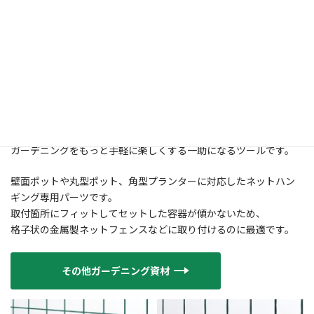
■ガーデニングをより楽しむための園芸用ハンギングツールシリ
ーズ
門扉やフェンス、ベランダの手摺に、また、ラティスやブロック
塀にと、
色々な場所でのガーデニングに使えるシンプルで高機能なアイデ
アツールです。
いずれも豊富なサイズやカラー展開で、多様なニーズにお応えして
います。
ガーデニングをもっと手軽に楽しくする一助になるツールです。
壁面ポットや丸型ポット、角型プランターに対応したネットハン
ギング専用パーツです。
取付箇所にフィットしてセットした容器が傾かないため、
格子状の金属製ネットフェンスなどに取り付けるのに最適です。
その他ガーデニング資材