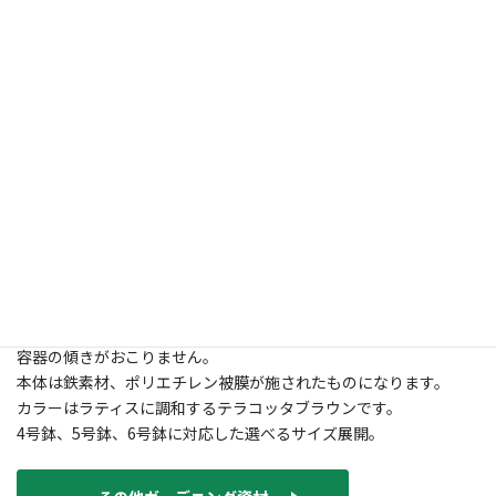
■ガーデニングをより楽しむための園芸用ハンギングツールシリ
ーズ
門扉やフェンス、ベランダの手摺に、また、ラティスやブロック
塀にと、
色々な場所でのガーデニングに使えるシンプルで高機能なアイデ
アツールです。
いずれも豊富なサイズやカラー展開で、多様なニーズにお応えして
います。
ガーデニングをもっと手軽に楽しくする一助になるツールです。
厚さ20mmまでのラティス専用金具で、ラティスにかける側のパ
ーツが直線のため、
容器の傾きがおこりません。
本体は鉄素材、ポリエチレン被膜が施されたものになります。
カラーはラティスに調和するテラコッタブラウンです。
4号鉢、5号鉢、6号鉢に対応した選べるサイズ展開。