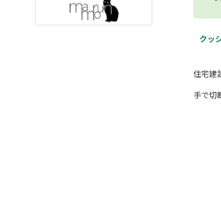
クッ
住宅建
手で切