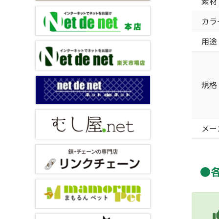
素材
カラ
用途
規格
メー
●