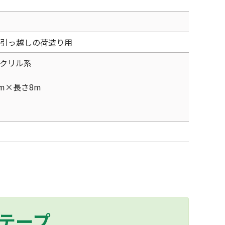
引っ越しの荷造り用
クリル系
m×長さ8m
テープ