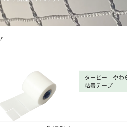
プ
ターピー やわ
粘着テープ