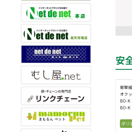
安
衝撃
オク
BO-K
BO-K
ポリ