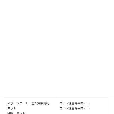
防止ネット（ターポリン加工タ
下防止ネット（ロープ加工タイ
イプ）
プ）
棚落下防止ネット
棚落下防止ネット
ポリエチレン
ポリエチレン
障害物競走用ネット
バッティングセンター用ネット
障害物競走用ネット
バッティングセンター用ネット
ポリエチレン
難燃ポリエチレン
ドローン操縦用ネット
サバゲーフィールド用ネット
ドローン操縦用ネット
サバゲーフィールド用ネット
ポリエチレン
ポリエチレン
スポーツコート・施設用目隠し
ゴルフ練習場用ネット
ネット
ゴルフ練習場用ネット
目隠しネット