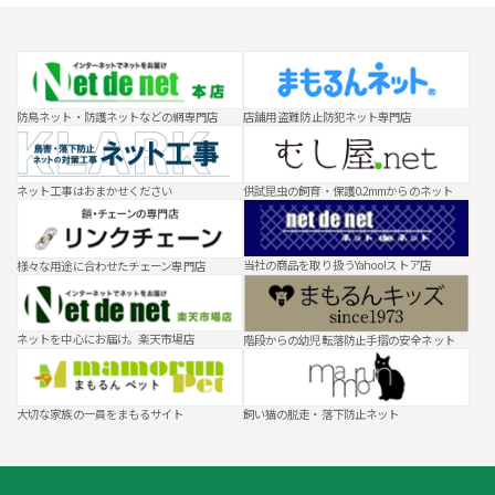
防鳥ネット・防護ネットなどの網専門店
店舗用 盗難防止防犯ネット専門店
ネット工事はおまかせください
供試昆虫の飼育・保護0.2mmからのネット
当社の商品を取り扱うYahoo!ストア店
様々な用途に合わせたチェーン専門店
ネットを中心にお届け。楽天市場店
階段からの幼児転落防止手摺の安全ネット
大切な家族の一員をまもるサイト
飼い猫の脱走・落下防止ネット