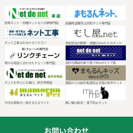
防鳥ネット・防護ネットなどの網専門店
店舗用 盗難防止防犯ネット専門店
ネット工事はおまかせください
供試昆虫の飼育・保護0.2mmからのネット
当社の商品を取り扱うYahoo!ストア店
様々な用途に合わせたチェーン専門店
ネットを中心にお届け。楽天市場店
階段からの幼児転落防止手摺の安全ネット
大切な家族の一員をまもるサイト
飼い猫の脱走・落下防止ネット
お問い合わせ