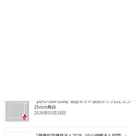
2026年05月20日
【折板屋根向け遮熱工法】ルーフシェード®
2026年05月08日
【今年も熱中症対策】塩あめ・熱中症対策バン
ド・標識
2026年04月03日
【KFO-50A-10W】防犯ネット 防炎ポリプロピレン
25mm角白
2026年03月18日
「健康経営優良法人2026（中小規模法人部門）」