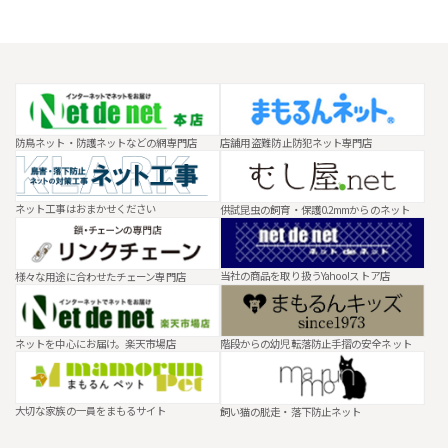
防鳥ネット・防護ネットなどの網専門店
店舗用 盗難防止防犯ネット専門店
ネット工事はおまかせください
供試昆虫の飼育・保護0.2mmからのネット
当社の商品を取り扱うYahoo!ストア店
様々な用途に合わせたチェーン専門店
ネットを中心にお届け。楽天市場店
階段からの幼児転落防止手摺の安全ネット
大切な家族の一員をまもるサイト
飼い猫の脱走・落下防止ネット