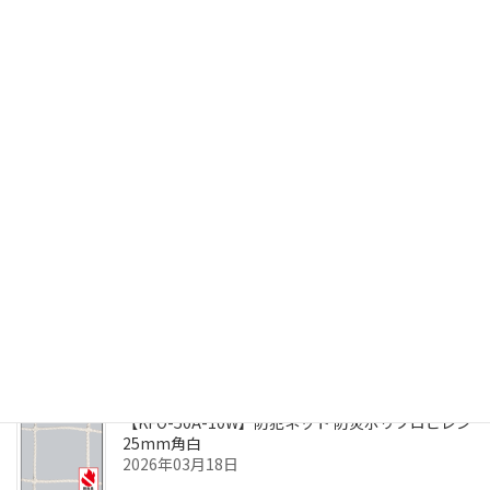
【人工の日陰を作る】遮光ネットの豆知識
2026年05月20日
【折板屋根向け遮熱工法】ルーフシェード®
2026年05月08日
【今年も熱中症対策】塩あめ・熱中症対策バン
ド・標識
2026年04月03日
【KFO-50A-10W】防犯ネット 防炎ポリプロピレン
25mm角白
2026年03月18日