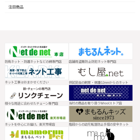
注目商品
防鳥ネット・防護ネットなどの網専門店
店舗用 盗難防止防犯ネット専門店
ネット工事はおまかせください
供試昆虫の飼育・保護0.2mmからのネット
当社の商品を取り扱うYahoo!ストア店
様々な用途に合わせたチェーン専門店
ネットを中心にお届け。楽天市場店
階段からの幼児転落防止手摺の安全ネット