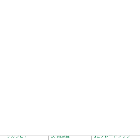
・各アイテムへのリンク
1.パッドアイロング
2.パッドアイ
3.丸カンプレート
4.オープンパッドア
5.カーテンレール
5.カーテンレール
イ
KV16
KD30
7.ワンタッチランナ
6.伸縮吊棒
8.ロングSカン
ー
9.カラビナ
10.南京錠
11.プレートフック