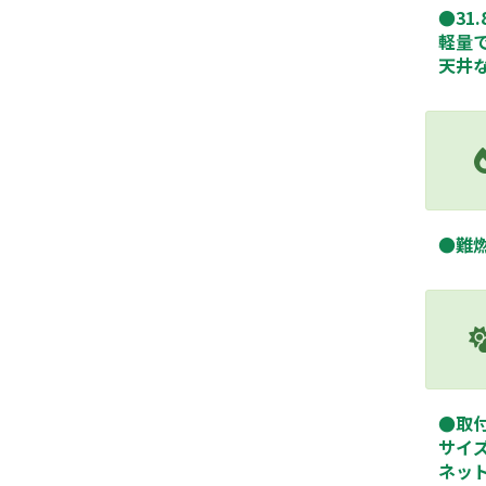
●
31
軽量
天井
●難
●取
サイ
ネッ