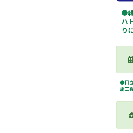
●線
ハ
り
●目
施工