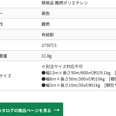
規格品 難燃ポリエチレン
ー
黒色
性
難燃
有結節
2750T/1
重量
31.8g
※別注サイズ対応不可
●幅12ｍ×長さ50m/600㎡/約19.1kg 
サイズ
●幅6ｍ×長さ50m/300㎡/約10kg [梱
●幅3ｍ×長さ10m/30㎡/約1kg [梱包サ
カタログの商品ページを見る