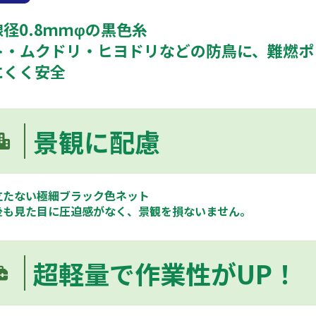
径0.8ｍｍφの黒色糸
ト・ムクドリ・ヒヨドリなど
の防鳥に、難燃ポ
にくく安全
景観に配慮
立たない極細ブラック色ネット
後も見た目に圧迫感がなく、景観を損ないません。
超軽量で作業性がUP！