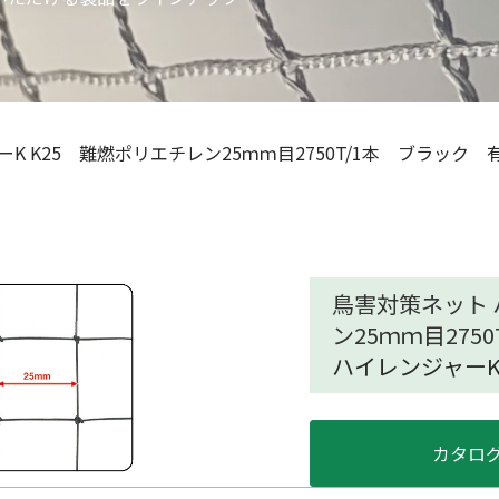
K K25 難燃ポリエチレン25ｍｍ目2750T/1本 ブラック 
鳥害対策ネット 
ン25ｍｍ目275
ハイレンジャーK
カタロ