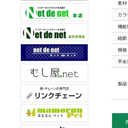
素材
カラ
機能
結節
規格
平米
製品