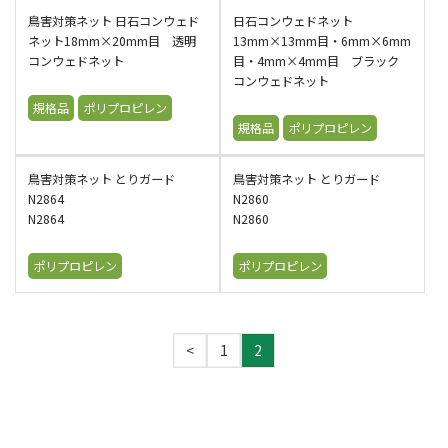
鳥害対策ネット 日石コンウェド
日石コンウェドネット
ネット18mm×20mm目 透明
13mm×13mm目・6mm×6mm
コンウェドネット
目・4mm×4mm目 ブラック
コンウェドネット
規格品
ポリプロピレン
規格品
ポリプロピレン
鳥害対策ネット とりガード
鳥害対策ネット とりガード
N2864
N2860
N2864
N2860
ポリプロピレン
ポリプロピレン
投
<
1
2
固
固
稿
定
定
の
ペ
ペ
ペ
ー
ー
ー
ジ
ジ
ジ