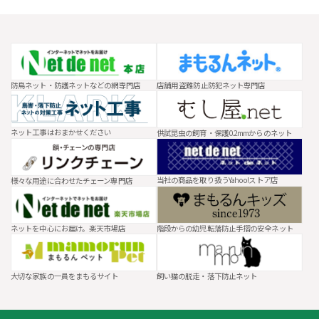
送
り
防鳥ネット・防護ネットなどの網専門店
店舗用 盗難防止防犯ネット専門店
ネット工事はおまかせください
供試昆虫の飼育・保護0.2mmからのネット
当社の商品を取り扱うYahoo!ストア店
様々な用途に合わせたチェーン専門店
ネットを中心にお届け。楽天市場店
階段からの幼児転落防止手摺の安全ネット
大切な家族の一員をまもるサイト
飼い猫の脱走・落下防止ネット