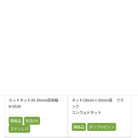
2750T/1本 ブラック 有結
ZX45-30K
ハイレンジャーB15
規格品
別注OK
別注OK
ポリエチレン
ステンレス
鳥害対策ネット ゼノックス ステ
鳥害対策ネット ステンレストリ
ンレス50mm目有結
カットネット20 20mm目有結
ZX45-50K
N-SS20
規格品
別注OK
規格品
別注OK
ステンレス
ステンレス
鳥害対策ネット ステンレストリ
鳥害対策ネット 日石コンウェド
カットネット30 30mm目有結
ネット18mm×20mm目 ブラ
N-SS30
ック
コンウェドネット
規格品
別注OK
規格品
ポリプロピレン
ステンレス