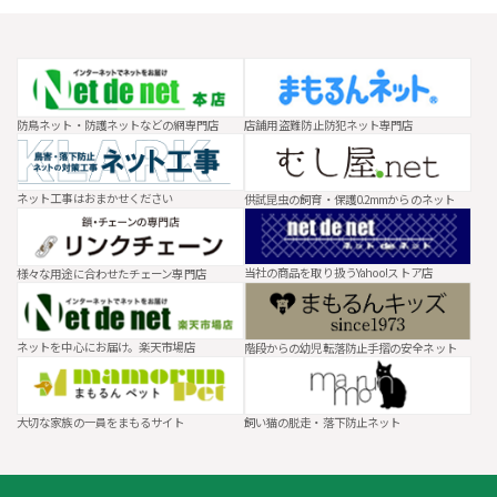
防鳥ネット・防護ネットなどの網専門店
店舗用 盗難防止防犯ネット専門店
ネット工事はおまかせください
供試昆虫の飼育・保護0.2mmからのネット
当社の商品を取り扱うYahoo!ストア店
様々な用途に合わせたチェーン専門店
ネットを中心にお届け。楽天市場店
階段からの幼児転落防止手摺の安全ネット
大切な家族の一員をまもるサイト
飼い猫の脱走・落下防止ネット